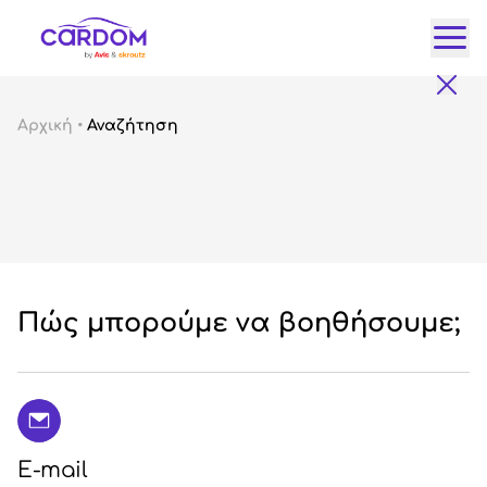
Κατ
Αρχική
•
Αναζήτηση
Αυτ
City
Fam
SUV
Lux
Gre
Πώς μπορούμε να βοηθήσουμε;
E-mail