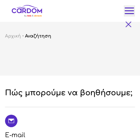
Κατ
Αρχική
•
Αναζήτηση
Αυτ
City
Fam
SUV
Lux
Gre
Πώς μπορούμε να βοηθήσουμε;
E-mail