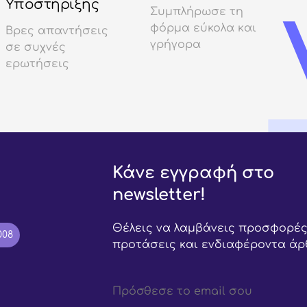
Υποστήριξης
Συμπλήρωσε τη
φόρμα εύκολα και
Βρες απαντήσεις
γρήγορα
σε συχνές
ερωτήσεις
Κάνε εγγραφή στο
newsletter!
Θέλεις να λαμβάνεις προσφορές
008
προτάσεις και ενδιαφέροντα άρ