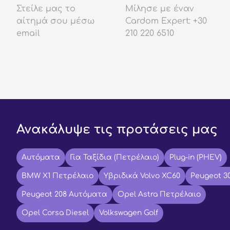
Στείλε μας το
Μίλησε με έναν
αίτημά σου μέσω
Cardom Expert: +30
email
210 220 6510
Ανακάλυψε τις προτάσεις μας
Αυτόματα
Για Ταξίδια (Πετρέλαιο)
Plug-in (PHEV)
BMW X1 Πετρέλαιο
Υβριδικά Volvo XC60
Peugeot 3
Peugeot 208 Αυτόματα
Opel Astra Πετρέλαιο
Opel Corsa Diesel
Volkswagen Golf