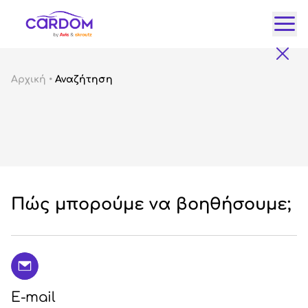
Κατ
Αρχική
•
Αναζήτηση
Αυτ
City
Fam
SUV
Lux
Gre
Πώς μπορούμε να βοηθήσουμε;
E-mail