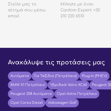
Στείλε μας το
Μίλησε με έναν
αίτημά σου μέσω
Cardom Expert: +30
email
210 220 6510
Ανακάλυψε τις προτάσεις μας
Αυτόματα
Για Ταξίδια (Πετρέλαιο)
Plug-in (PHEV)
BMW X1 Πετρέλαιο
Υβριδικά Volvo XC60
Peugeot 3
Peugeot 208 Αυτόματα
Opel Astra Πετρέλαιο
Opel Corsa Diesel
Volkswagen Golf