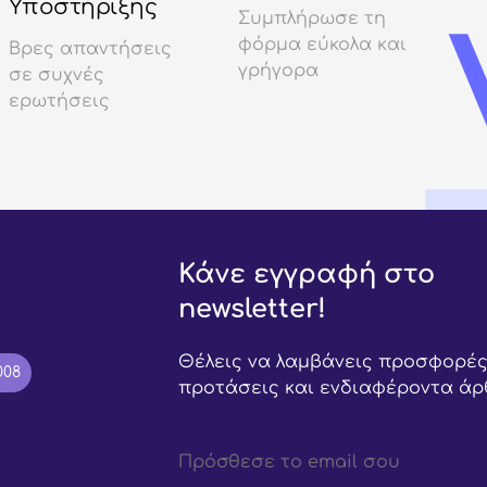
Υποστήριξης
Συμπλήρωσε τη
φόρμα εύκολα και
Βρες απαντήσεις
γρήγορα
σε συχνές
ερωτήσεις
Κάνε εγγραφή στο
newsletter!
Θέλεις να λαμβάνεις προσφορές
008
προτάσεις και ενδιαφέροντα άρ