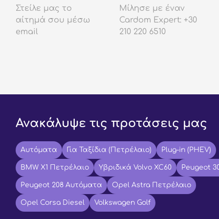
Στείλε μας το
Μίλησε με έναν
αίτημά σου μέσω
Cardom Expert: +30
email
210 220 6510
Ανακάλυψε τις προτάσεις μας
Αυτόματα
Για Ταξίδια (Πετρέλαιο)
Plug-in (PHEV)
BMW X1 Πετρέλαιο
Υβριδικά Volvo XC60
Peugeot 3
Peugeot 208 Αυτόματα
Opel Astra Πετρέλαιο
Opel Corsa Diesel
Volkswagen Golf