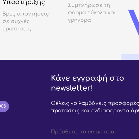
Υποστήριξης
Συμπλήρωσε τη
φόρμα εύκολα και
Βρες απαντήσεις
γρήγορα
σε συχνές
ερωτήσεις
Κάνε εγγραφή στο
newsletter!
Θέλεις να λαμβάνεις προσφορές
008
προτάσεις και ενδιαφέροντα άρ