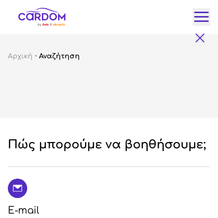
Κατ
Αρχική
•
Αναζήτηση
Αυτ
City
Fam
SUV
Lux
Gre
Πώς μπορούμε να βοηθήσουμε;
E-mail