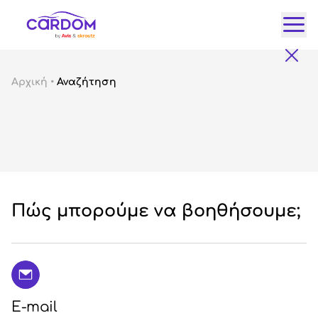
Κατ
Αρχική
•
Αναζήτηση
Αυτ
City
Fam
SUV
Lux
Gre
Πώς μπορούμε να βοηθήσουμε;
E-mail