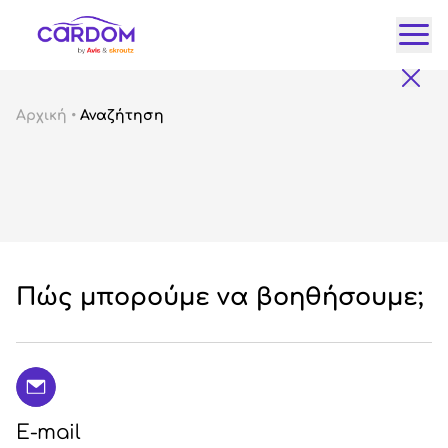
Κατ
Αρχική
•
Αναζήτηση
Αυτ
City
Fam
SUV
Lux
Gre
Πώς μπορούμε να βοηθήσουμε;
E-mail