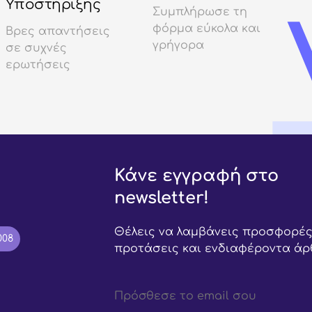
Υποστήριξης
Συμπλήρωσε τη
φόρμα εύκολα και
Βρες απαντήσεις
γρήγορα
σε συχνές
ερωτήσεις
Κάνε εγγραφή στο
newsletter!
Θέλεις να λαμβάνεις προσφορές
008
προτάσεις και ενδιαφέροντα άρ