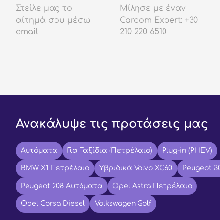
Στείλε μας το
Μίλησε με έναν
αίτημά σου μέσω
Cardom Expert: +30
email
210 220 6510
Ανακάλυψε τις προτάσεις μας
Αυτόματα
Για Ταξίδια (Πετρέλαιο)
Plug-in (PHEV)
BMW X1 Πετρέλαιο
Υβριδικά Volvo XC60
Peugeot 3
Peugeot 208 Αυτόματα
Opel Astra Πετρέλαιο
Opel Corsa Diesel
Volkswagen Golf