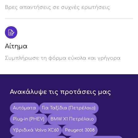
Βρες απαντήσεις σε συχνές ερωτήσεις
Αίτημα
Συμπλήρωσε τη φόρμα εύκολα και γρήγορα
Ανακάλυψε τις προτάσεις μας
Αυτόματα
Για Ταξίδια (Πετρέλαιο)
Plug-in (PHEV)
BMW X1 Πετρέλαιο
Υβριδικά Volvo XC60
Peugeot 3008