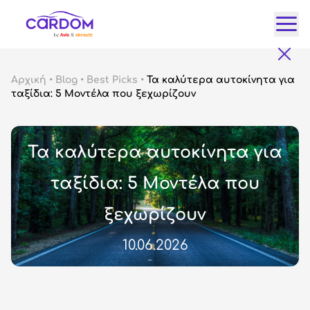
Κατ
Αρχική
•
Blog
•
Best Picks
•
Τα καλύτερα αυτοκίνητα για
ταξίδια: 5 Μοντέλα που ξεχωρίζουν
Αυτ
City
Fam
Τα καλύτερα αυτοκίνητα για
SUV
Lux
ταξίδια: 5 Μοντέλα που
Gre
ξεχωρίζουν
10.06.2026