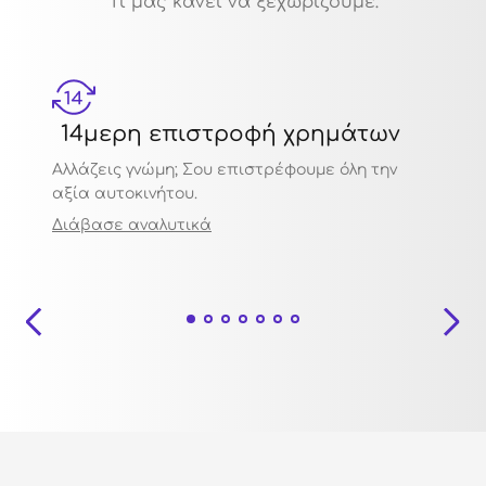
Τι μας κάνει να ξεχωρίζουμε:
14μερη επιστροφή χρημάτων
Μηχ
Αλλάζεις γνώμη; Σου επιστρέφουμε όλη την
Πιστο
αξία αυτοκινήτου.
ποιότ
Διάβασε αναλυτικά