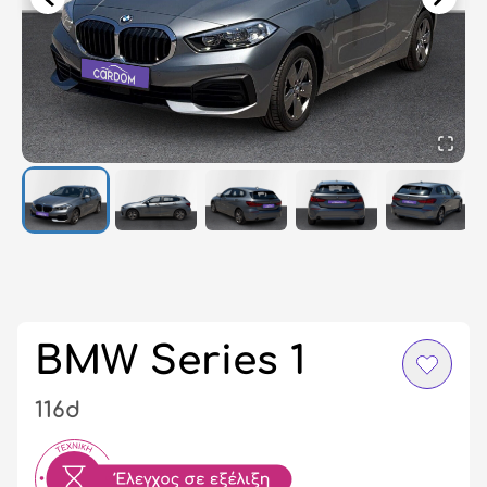
Σύ
/
Εγ
BMW Series 1
116d