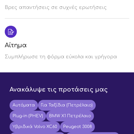
Βρες απαντήσεις σε συχνές ερωτήσεις
Αίτημα
Συμπλήρωσε τη φόρμα εύκολα και γρήγορα
Ανακάλυψε τις προτάσεις μας
Αυτόματα
Για Ταξίδια (Πετρέλαιο)
Plug-in (PHEV)
BMW X1 Πετρέλαιο
Υβριδικά Volvo XC60
Peugeot 3008