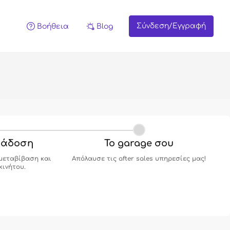
Σύνδεση/Εγγραφή
Βοήθεια
Blog
ράδοση
Το garage σου
μεταβίβαση και
Απόλαυσε τις after sales υπηρεσίες μας!
κινήτου.