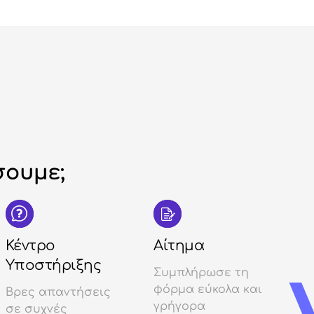
ουμε;
Κέντρο
Αίτημα
Υποστήριξης
Συμπλήρωσε τη
φόρμα εύκολα και
Βρες απαντήσεις
γρήγορα
σε συχνές