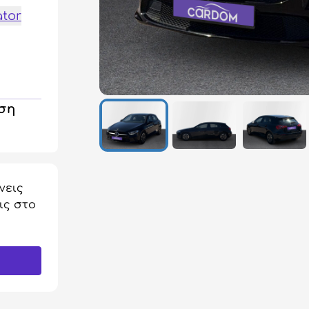
ator
ηση
νεις
ις στο