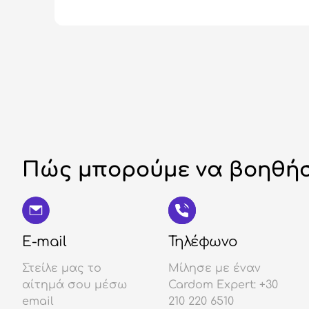
Πώς μπορούμε να βοηθήσ
E-mail
Τηλέφωνο
Στείλε μας το
Μίλησε με έναν
αίτημά σου μέσω
Cardom Expert: +30
email
210 220 6510