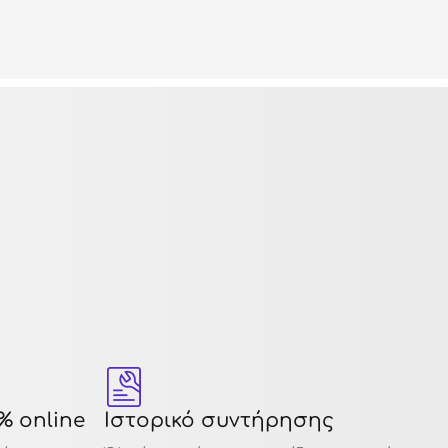
% online
Ιστορικό συντήρησης
12