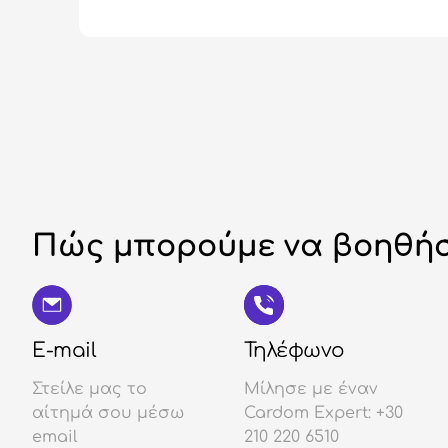
Πώς μπορούμε να βοηθήσ
E-mail
Τηλέφωνο
Στείλε μας το
Μίλησε με έναν
αίτημά σου μέσω
Cardom Expert: +30
email
210 220 6510