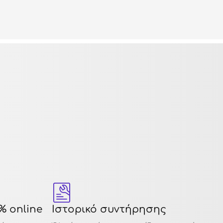
% online
Ιστορικό συντήρησης
12