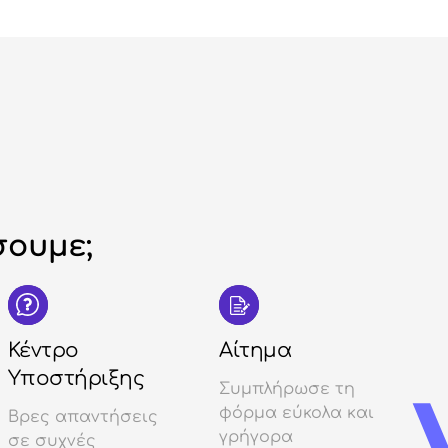
ουμε;
Κέντρο
Αίτημα
Υποστήριξης
Συμπλήρωσε τη
φόρμα εύκολα και
Βρες απαντήσεις
γρήγορα
σε συχνές