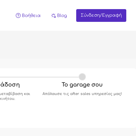
Σύνδεση/Εγγραφή
Βοήθεια
Blog
ράδοση
Το garage σου
μεταβίβαση και
Απόλαυσε τις after sales υπηρεσίες μας!
κινήτου.