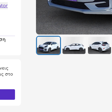
ator
ηση
νεις
ις στο