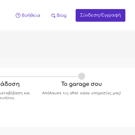
Σύνδεση/Εγγραφή
Βοήθεια
Blog
ράδοση
Το garage σου
μεταβίβαση και
Απόλαυσε τις after sales υπηρεσίες μας!
κινήτου.