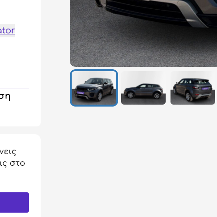
ator
ηση
νεις
ις στο