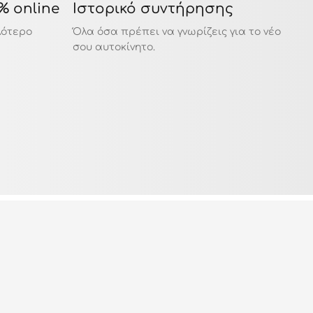
% online
Ιστορικό συντήρησης
12
λότερο
Όλα όσα πρέπει να γνωρίζεις για το νέο
Σε 
σου αυτοκίνητο.
αυτ