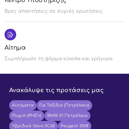
Κέντρο Υποστήριξης
Βρες απαντήσεις σε συχνές ερωτήσεις
Αίτημα
Συμπλήρωσε τη φόρμα εύκολα και γρήγορα
Ανακάλυψε τις προτάσεις μας
Αυτόματα
Για Ταξίδια (Πετρέλαιο)
Plug-in (PHEV)
BMW X1 Πετρέλαιο
Υβριδικά Volvo XC60
Peugeot 3008