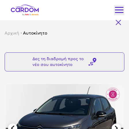
Κατ
Αρχική
•
Αυτοκίνητο
Αυτ
City
Δες τη διαδρομή προς το
Fam
νέο σου αυτοκίνητο
SUV
Lux
Gre