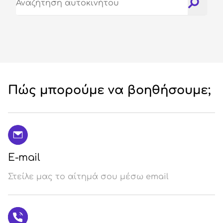
Σύ
/
Εγ
Πώς μπορούμε να βοηθήσουμε;
E-mail
Στείλε μας το αίτημά σου μέσω email