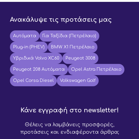
Ανακάλυψε τις προτάσεις μας
Αυτόματα
Για Ταξίδια (Πετρέλαιο)
Plug-in (PHEV)
BMW X1 Πετρέλαιο
Υβριδικά Volvo XC60
Peugeot 3008
Peugeot 208 Αυτόματα
Opel Astra Πετρέλαιο
Opel Corsa Diesel
Volkswagen Golf
Κάνε εγγραφή στο newsletter!
Θέλεις να λαμβάνεις προσφορές,
προτάσεις και ενδιαφέροντα άρθρα;