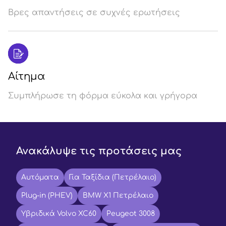
Βρες απαντήσεις σε συχνές ερωτήσεις
Αίτημα
Συμπλήρωσε τη φόρμα εύκολα και γρήγορα
Ανακάλυψε τις προτάσεις μας
Αυτόματα
Για Ταξίδια (Πετρέλαιο)
Plug-in (PHEV)
BMW X1 Πετρέλαιο
Υβριδικά Volvo XC60
Peugeot 3008