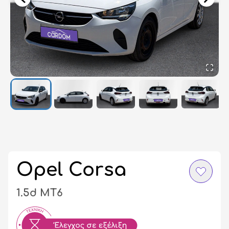
Σύ
/
Εγ
Opel Corsa
1.5d MT6