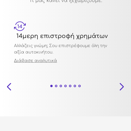
Τι μας κάνει να ξεχωρίζουμε:
14μερη επιστροφή χρημάτων
Μηχ
Αλλάζεις γνώμη; Σου επιστρέφουμε όλη την
Πιστο
αξία αυτοκινήτου.
ποιότ
Διάβασε αναλυτικά