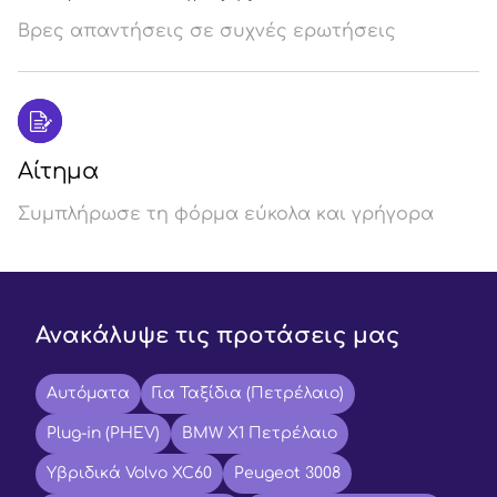
Βρες απαντήσεις σε συχνές ερωτήσεις
Αίτημα
Συμπλήρωσε τη φόρμα εύκολα και γρήγορα
Ανακάλυψε τις προτάσεις μας
Αυτόματα
Για Ταξίδια (Πετρέλαιο)
Plug-in (PHEV)
BMW X1 Πετρέλαιο
Υβριδικά Volvo XC60
Peugeot 3008