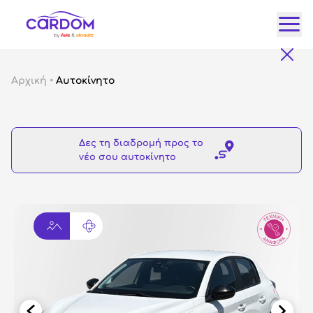
Κατ
Αρχική
•
Αυτοκίνητο
Αυτ
City
Δες τη διαδρομή προς το
Fam
νέο σου αυτοκίνητο
SUV
Lux
Gre