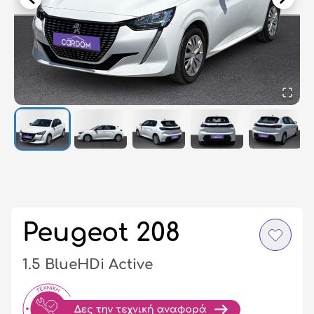
Σύ
/
Εγ
Peugeot 208
1.5 BlueHDi Active