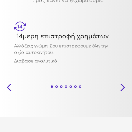
Τι μας κάνει να ξεχωρίζουμε:
14μερη επιστροφή χρημάτων
Μηχ
Αλλάζεις γνώμη; Σου επιστρέφουμε όλη την
Πιστο
αξία αυτοκινήτου.
ποιότ
Διάβασε αναλυτικά