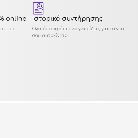
% online
Ιστορικό συντήρησης
12
λότερο
Όλα όσα πρέπει να γνωρίζεις για το νέο
Σε 
σου αυτοκίνητο.
αυτ