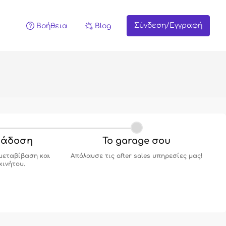
Σύνδεση/Εγγραφή
Βοήθεια
Blog
ράδοση
Το garage σου
μεταβίβαση και
Απόλαυσε τις after sales υπηρεσίες μας!
κινήτου.