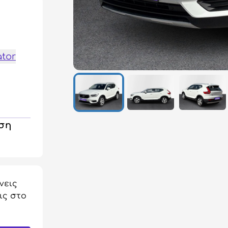
ator
ηση
νεις
ις στο