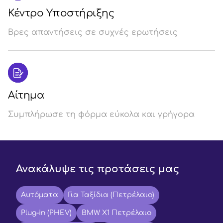
Κέντρο Υποστήριξης
Βρες απαντήσεις σε συχνές ερωτήσεις
Αίτημα
Συμπλήρωσε τη φόρμα εύκολα και γρήγορα
Ανακάλυψε τις προτάσεις μας
Αυτόματα
Για Ταξίδια (Πετρέλαιο)
Plug-in (PHEV)
BMW X1 Πετρέλαιο