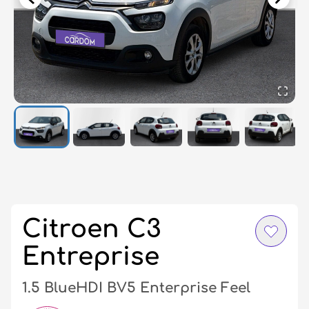
Σύ
/
Εγ
Citroen C3
Entreprise
1.5 BlueHDI BV5 Enterprise Feel