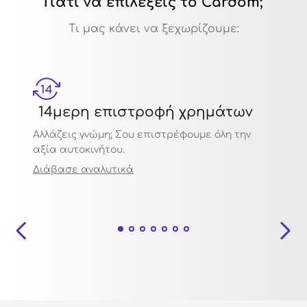
Γιατί να επιλέξεις το Cardom;
Τι μας κάνει να ξεχωρίζουμε:
14μερη επιστροφή χρημάτων
Μηχ
Αλλάζεις γνώμη; Σου επιστρέφουμε όλη την
Πιστο
αξία αυτοκινήτου.
ποιότ
Διάβασε αναλυτικά