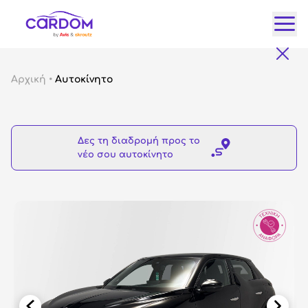
Κατ
Αρχική
•
Αυτοκίνητο
Αυτ
City
Δες τη διαδρομή προς το
Fam
νέο σου αυτοκίνητο
SUV
Lux
Gre