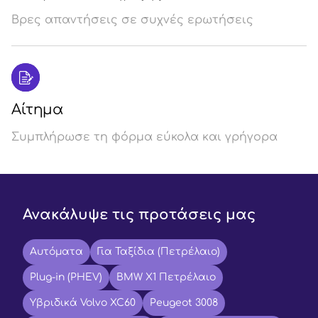
Βρες απαντήσεις σε συχνές ερωτήσεις
Αίτημα
Συμπλήρωσε τη φόρμα εύκολα και γρήγορα
Ανακάλυψε τις προτάσεις μας
Αυτόματα
Για Ταξίδια (Πετρέλαιο)
Plug-in (PHEV)
BMW X1 Πετρέλαιο
Υβριδικά Volvo XC60
Peugeot 3008