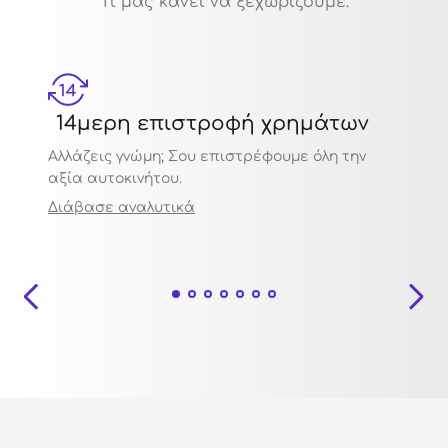
Τι μας κάνει να ξεχωρίζουμε:
14μερη επιστροφή χρημάτων
Μηχ
Αλλάζεις γνώμη; Σου επιστρέφουμε όλη την
Πιστο
αξία αυτοκινήτου.
ποιότ
Διάβασε αναλυτικά