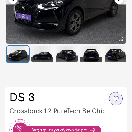
Σύ
/
Εγ
DS 3
Crossback 1.2 PureTech Be Chic