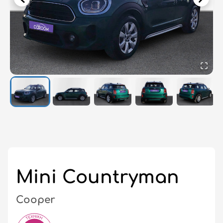
Σύ
/
Εγ
Mini Countryman
Cooper