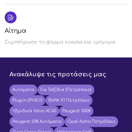
Αίτημα
Συμπλήρωσε τη φόρμα εύκολα και γρήγορα
Ανακάλυψε τις προτάσεις μας
Αυτόματα
Για Ταξίδια (Πετρέλαιο)
Plug-in (PHEV)
BMW X1 Πετρέλαιο
Υβριδικά Volvo XC60
Peugeot 3008
Peugeot 208 Αυτόματα
Opel Astra Πετρέλαιο