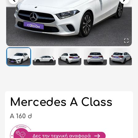
Σύ
/
Εγ
Mercedes A Class
A 160 d