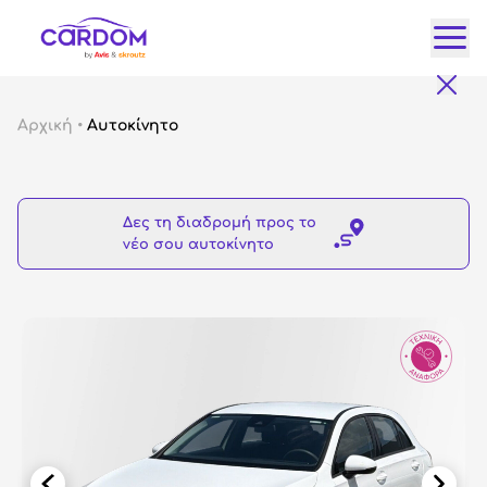
Κατ
Αρχική
•
Αυτοκίνητο
Αυτ
City
Δες τη διαδρομή προς το
Fam
νέο σου αυτοκίνητο
SUV
Lux
Gre