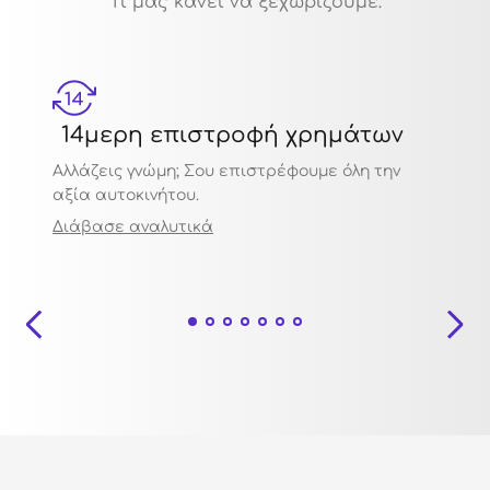
Τι μας κάνει να ξεχωρίζουμε:
14μερη επιστροφή χρημάτων
Μηχ
Αλλάζεις γνώμη; Σου επιστρέφουμε όλη την
Πιστο
αξία αυτοκινήτου.
ποιότ
Διάβασε αναλυτικά