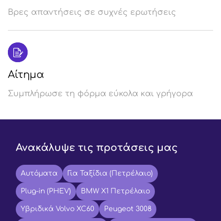
Βρες απαντήσεις σε συχνές ερωτήσεις
Αίτημα
Συμπλήρωσε τη φόρμα εύκολα και γρήγορα
Ανακάλυψε τις προτάσεις μας
Αυτόματα
Για Ταξίδια (Πετρέλαιο)
Plug-in (PHEV)
BMW X1 Πετρέλαιο
Υβριδικά Volvo XC60
Peugeot 3008