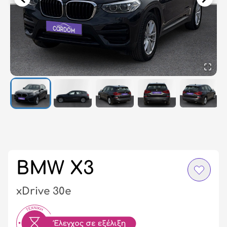
Σύ
/
Εγ
BMW X3
xDrive 30e