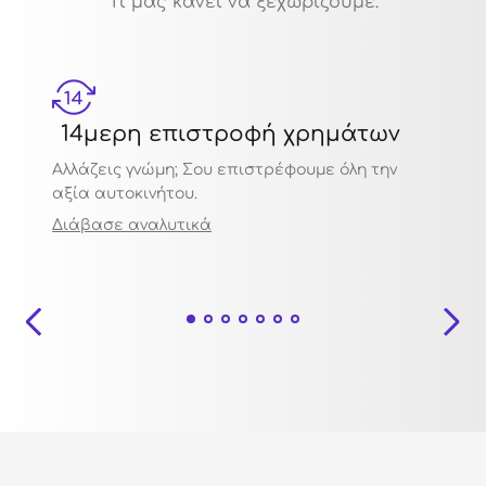
Τι μας κάνει να ξεχωρίζουμε:
14μερη επιστροφή χρημάτων
Μηχ
Αλλάζεις γνώμη; Σου επιστρέφουμε όλη την
Πιστο
αξία αυτοκινήτου.
ποιότ
Διάβασε αναλυτικά