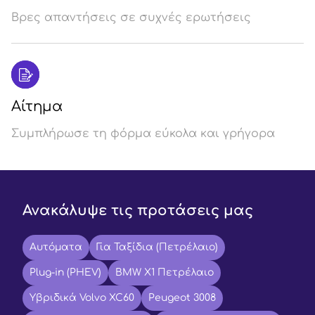
Βρες απαντήσεις σε συχνές ερωτήσεις
Αίτημα
Συμπλήρωσε τη φόρμα εύκολα και γρήγορα
Ανακάλυψε τις προτάσεις μας
Αυτόματα
Για Ταξίδια (Πετρέλαιο)
Plug-in (PHEV)
BMW X1 Πετρέλαιο
Υβριδικά Volvo XC60
Peugeot 3008