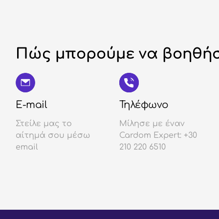
Πώς μπορούμε να βοηθήσ
E-mail
Τηλέφωνο
Στείλε μας το
Μίλησε με έναν
αίτημά σου μέσω
Cardom Expert: +30
email
210 220 6510