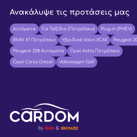
Ανακάλυψε τις προτάσεις μας
Αυτόματα
Για Ταξίδια (Πετρέλαιο)
Plug-in (PHEV)
BMW X1 Πετρέλαιο
Υβριδικά Volvo XC60
Peugeot 3
Peugeot 208 Αυτόματα
Opel Astra Πετρέλαιο
Opel Corsa Diesel
Volkswagen Golf