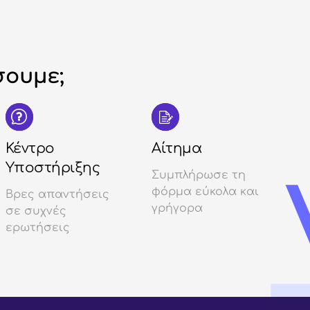
ουμε;
Κέντρο
Αίτημα
Υποστήριξης
Συμπλήρωσε τη
φόρμα εύκολα και
Βρες απαντήσεις
γρήγορα
σε συχνές
ερωτήσεις