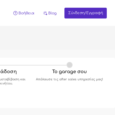
Σύνδεση/Εγγραφή
Βοήθεια
Blog
ράδοση
Το garage σου
μεταβίβαση και
Απόλαυσε τις after sales υπηρεσίες μας!
κινήτου.