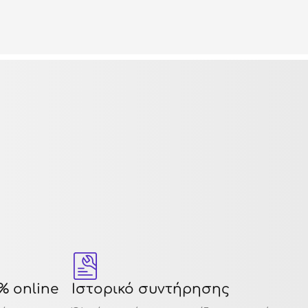
% online
Ιστορικό συντήρησης
12