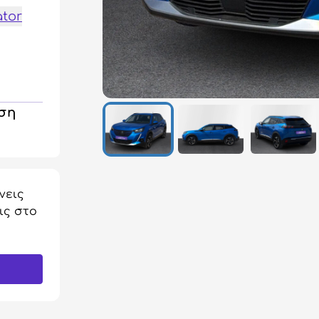
ator
ηση
νεις
ις στο