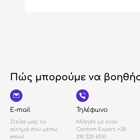
Πώς μπορούμε να βοηθήσ
E-mail
Τηλέφωνο
Στείλε μας το
Μίλησε με έναν
αίτημά σου μέσω
Cardom Expert: +30
email
210 220 6510