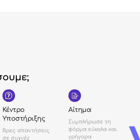
ουμε;
Κέντρο
Αίτημα
Υποστήριξης
Συμπλήρωσε τη
φόρμα εύκολα και
Βρες απαντήσεις
γρήγορα
σε συχνές