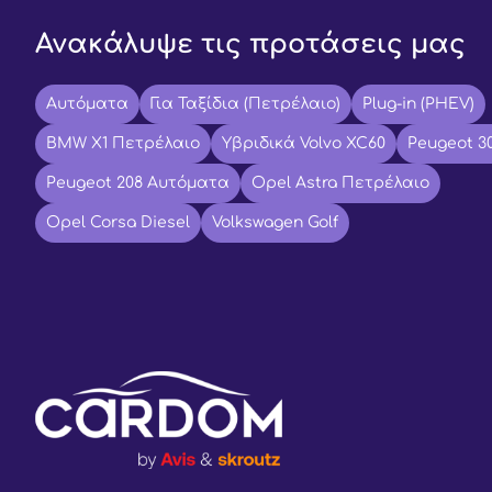
Ανακάλυψε τις προτάσεις μας
Αυτόματα
Για Ταξίδια (Πετρέλαιο)
Plug-in (PHEV)
BMW X1 Πετρέλαιο
Υβριδικά Volvo XC60
Peugeot 3
Peugeot 208 Αυτόματα
Opel Astra Πετρέλαιο
Opel Corsa Diesel
Volkswagen Golf