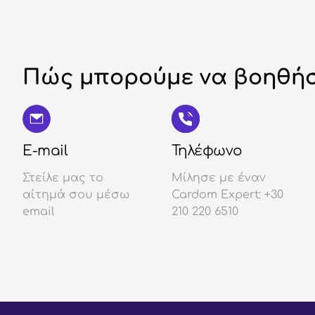
Πώς μπορούμε να βοηθήσ
E-mail
Τηλέφωνο
Στείλε μας το
Μίλησε με έναν
αίτημά σου μέσω
Cardom Expert: +30
email
210 220 6510