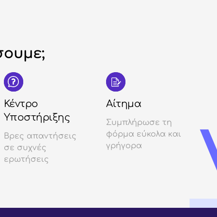
ουμε;
Κέντρο
Αίτημα
Υποστήριξης
Συμπλήρωσε τη
φόρμα εύκολα και
Βρες απαντήσεις
γρήγορα
σε συχνές
ερωτήσεις