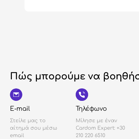
Πώς μπορούμε να βοηθήσ
E-mail
Τηλέφωνο
Στείλε μας το
Μίλησε με έναν
αίτημά σου μέσω
Cardom Expert: +30
email
210 220 6510