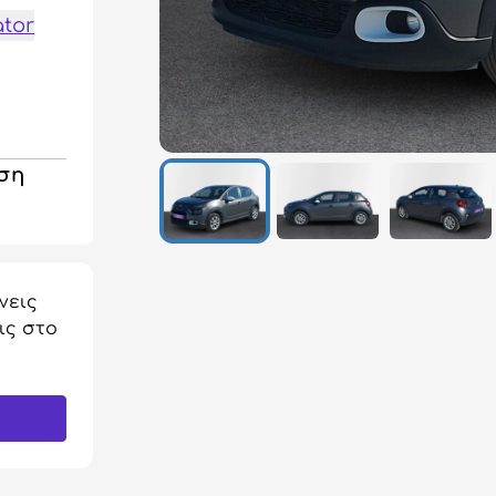
ator
ηση
νεις
ις στο