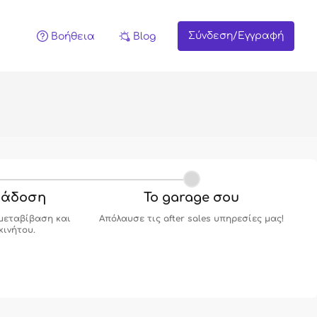
Σύνδεση/Εγγραφή
Βοήθεια
Blog
ράδοση
Το garage σου
μεταβίβαση και
Απόλαυσε τις after sales υπηρεσίες μας!
κινήτου.