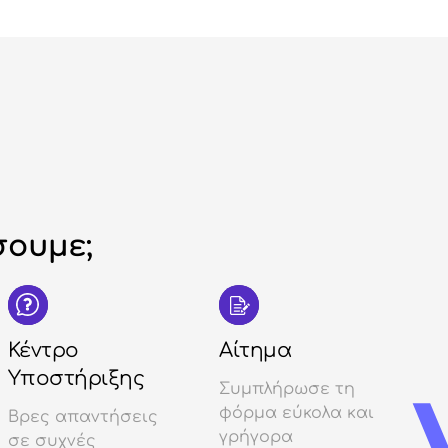
ουμε;
Κέντρο
Αίτημα
Υποστήριξης
Συμπλήρωσε τη
φόρμα εύκολα και
Βρες απαντήσεις
γρήγορα
σε συχνές