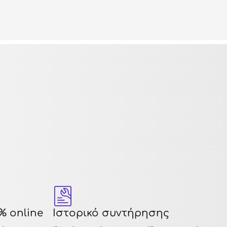
% online
Ιστορικό συντήρησης
12