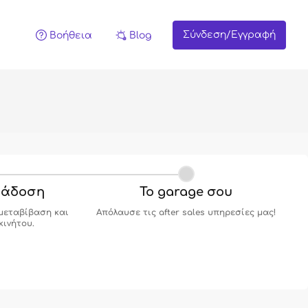
Σύνδεση/Εγγραφή
Βοήθεια
Blog
ράδοση
Το garage σου
μεταβίβαση και
Απόλαυσε τις after sales υπηρεσίες μας!
κινήτου.