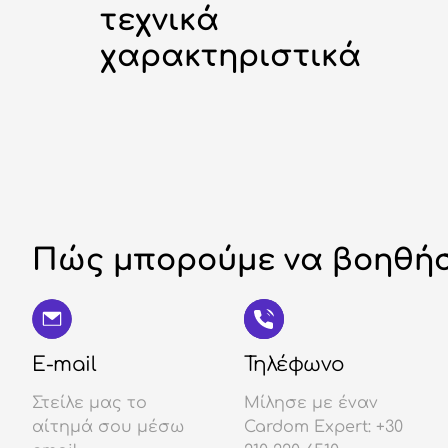
τεχνικά
χαρακτηριστικά
Πώς μπορούμε να βοηθήσ
E-mail
Τηλέφωνο
Στείλε μας το
Μίλησε με έναν
αίτημά σου μέσω
Cardom Expert: +30