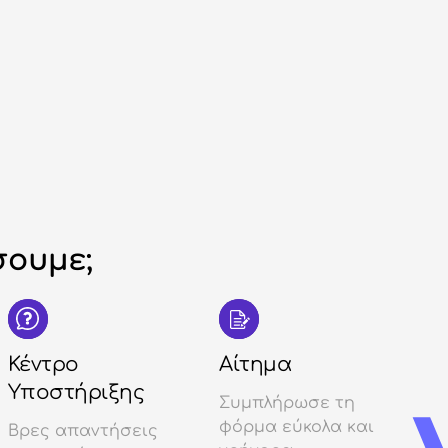
ουμε;
Κέντρο
Αίτημα
Υποστήριξης
Συμπλήρωσε τη
φόρμα εύκολα και
Βρες απαντήσεις