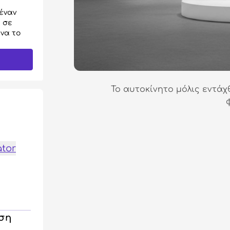
έναν
 σε
να το
Το αυτοκίνητο μόλις εντάχ
ator
ηση