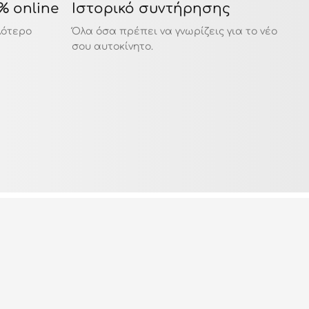
% online
Ιστορικό συντήρησης
12
λότερο
Όλα όσα πρέπει να γνωρίζεις για το νέο
Σε 
σου αυτοκίνητο.
αυτ