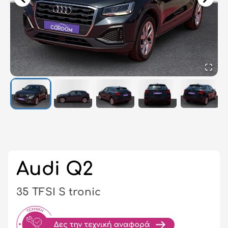
Σύ
/
Εγ
Audi Q2
35 TFSI S tronic