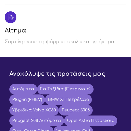
Αίτημα
Συμπλήρωσε τη φόρμα εύκολα και γρήγορα
Ανακάλυψε τις προτάσεις μας
Αυτόματα
Για Ταξίδια (Πετρέλαιο)
Plug-in (PHEV)
BMW X1 Πετρέλαιο
Υβριδικά Volvo XC60
Peugeot 3008
Peugeot 208 Αυτόματα
Opel Astra Πετρέλαιο