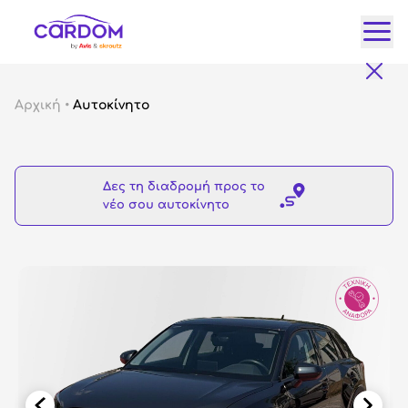
Κατ
Αρχική
•
Αυτοκίνητο
Αυτ
City
Δες τη διαδρομή προς το
Fam
νέο σου αυτοκίνητο
SUV
Lux
Gre