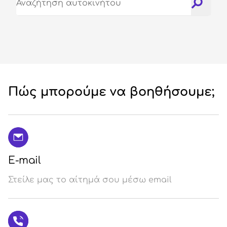
Σύ
/
Εγ
Πώς μπορούμε να βοηθήσουμε;
E-mail
Στείλε μας το αίτημά σου μέσω email