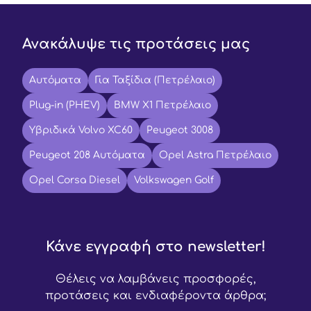
Ανακάλυψε τις προτάσεις μας
Αυτόματα
Για Ταξίδια (Πετρέλαιο)
Plug-in (PHEV)
BMW X1 Πετρέλαιο
Υβριδικά Volvo XC60
Peugeot 3008
Peugeot 208 Αυτόματα
Opel Astra Πετρέλαιο
Opel Corsa Diesel
Volkswagen Golf
Κάνε εγγραφή στο newsletter!
Θέλεις να λαμβάνεις προσφορές,
προτάσεις και ενδιαφέροντα άρθρα;