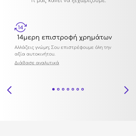
Τι μας κάνει να ξεχωρίζουμε:
14μερη επιστροφή χρημάτων
Μηχ
Αλλάζεις γνώμη; Σου επιστρέφουμε όλη την
Πιστο
αξία αυτοκινήτου.
ποιότ
Διάβασε αναλυτικά