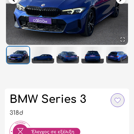
Σύ
/
Εγ
BMW Series 3
318d