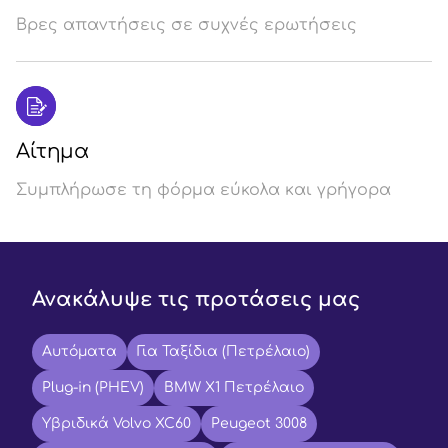
Βρες απαντήσεις σε συχνές ερωτήσεις
Αίτημα
Συμπλήρωσε τη φόρμα εύκολα και γρήγορα
Ανακάλυψε τις προτάσεις μας
Αυτόματα
Για Ταξίδια (Πετρέλαιο)
Plug-in (PHEV)
BMW X1 Πετρέλαιο
Υβριδικά Volvo XC60
Peugeot 3008