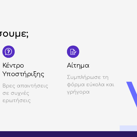
ουμε;
Κέντρο
Αίτημα
Υποστήριξης
Συμπλήρωσε τη
φόρμα εύκολα και
Βρες απαντήσεις
γρήγορα
σε συχνές
ερωτήσεις