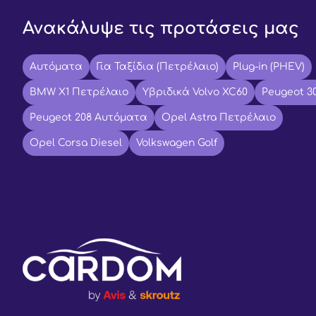
Ανακάλυψε τις προτάσεις μας
Αυτόματα
Για Ταξίδια (Πετρέλαιο)
Plug-in (PHEV)
BMW X1 Πετρέλαιο
Υβριδικά Volvo XC60
Peugeot 3
Peugeot 208 Αυτόματα
Opel Astra Πετρέλαιο
Opel Corsa Diesel
Volkswagen Golf