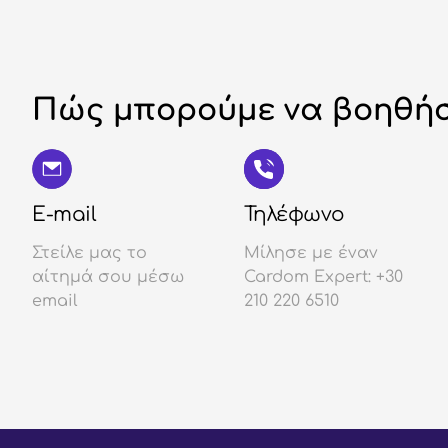
Πώς μπορούμε να βοηθήσ
E-mail
Τηλέφωνο
Στείλε μας το
Μίλησε με έναν
αίτημά σου μέσω
Cardom Expert: +30
email
210 220 6510