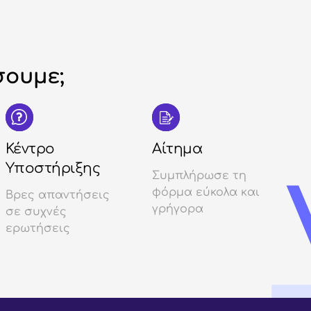
ουμε;
Κέντρο
Αίτημα
Υποστήριξης
Συμπλήρωσε τη
φόρμα εύκολα και
Βρες απαντήσεις
γρήγορα
σε συχνές
ερωτήσεις