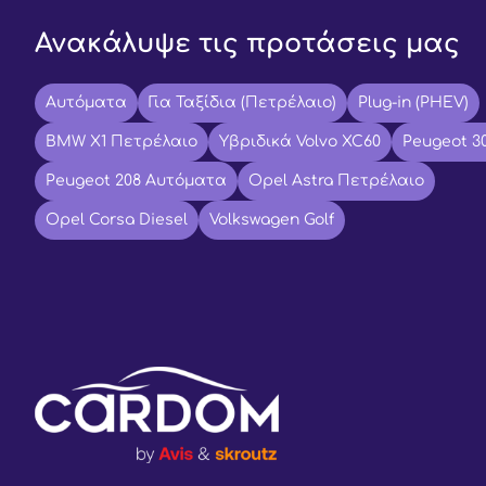
Ανακάλυψε τις προτάσεις μας
Αυτόματα
Για Ταξίδια (Πετρέλαιο)
Plug-in (PHEV)
BMW X1 Πετρέλαιο
Υβριδικά Volvo XC60
Peugeot 3
Peugeot 208 Αυτόματα
Opel Astra Πετρέλαιο
Opel Corsa Diesel
Volkswagen Golf