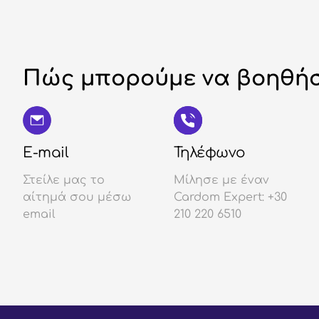
Πώς μπορούμε να βοηθήσ
E-mail
Τηλέφωνο
Στείλε μας το
Μίλησε με έναν
αίτημά σου μέσω
Cardom Expert: +30
email
210 220 6510