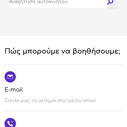
Σύ
/
Εγ
Πώς μπορούμε να βοηθήσουμε;
E-mail
Στείλε μας το αίτημά σου μέσω email