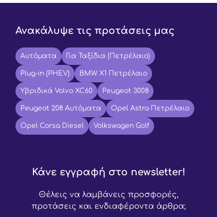
Ανακάλυψε τις προτάσεις μας
Αυτόματα
Για Ταξίδια (Πετρέλαιο)
Plug-in (PHEV)
BMW X1 Πετρέλαιο
Υβριδικά Volvo XC60
Peugeot 3008
Peugeot 208 Αυτόματα
Opel Astra Πετρέλαιο
Opel Corsa Diesel
Volkswagen Golf
Κάνε εγγραφή στο newsletter!
Θέλεις να λαμβάνεις προσφορές,
προτάσεις και ενδιαφέροντα άρθρα;