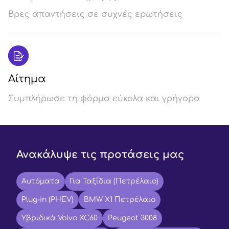
Βρες απαντήσεις σε συχνές ερωτήσεις
Αίτημα
Συμπλήρωσε τη φόρμα εύκολα και γρήγορα
Ανακάλυψε τις προτάσεις μας
Αυτόματα
Για Ταξίδια (Πετρέλαιο)
Plug-in (PHEV)
BMW X1 Πετρέλαιο
Υβριδικά Volvo XC60
Peugeot 3008