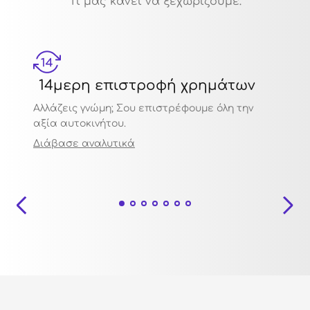
Τι μας κάνει να ξεχωρίζουμε:
14μερη επιστροφή χρημάτων
Μηχ
Αλλάζεις γνώμη; Σου επιστρέφουμε όλη την
Πιστο
αξία αυτοκινήτου.
ποιότ
Διάβασε αναλυτικά