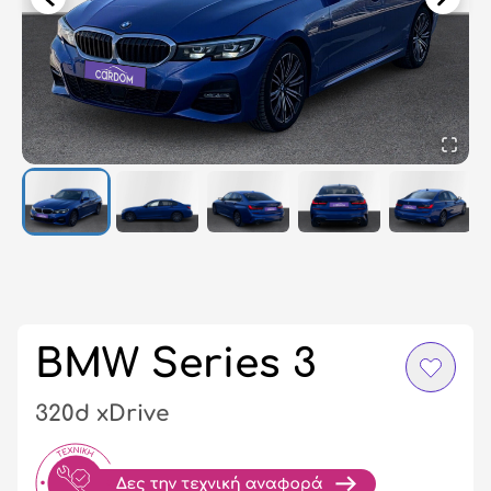
Σύ
/
Εγ
BMW Series 3
320d xDrive