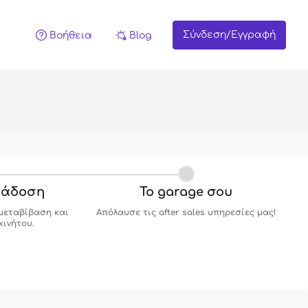
Σύνδεση/Εγγραφή
Βοήθεια
Blog
ράδοση
Το garage σου
μεταβίβαση και
Απόλαυσε τις after sales υπηρεσίες μας!
κινήτου.