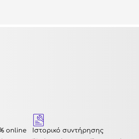
% online
Ιστορικό συντήρησης
12