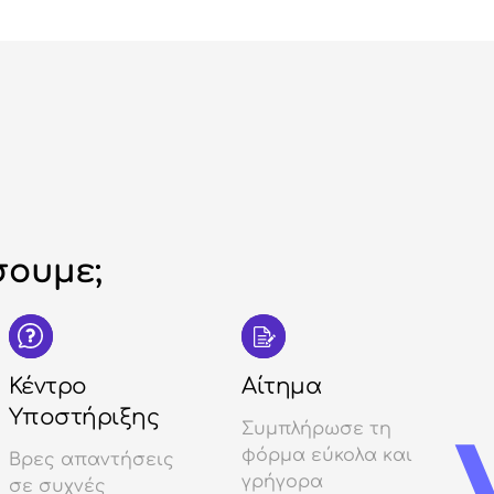
ουμε;
Κέντρο
Αίτημα
Υποστήριξης
Συμπλήρωσε τη
φόρμα εύκολα και
Βρες απαντήσεις
γρήγορα
σε συχνές