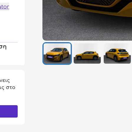
ator
ηση
νεις
ις στο