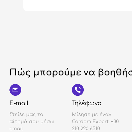
Πώς μπορούμε να βοηθήσ
E-mail
Τηλέφωνο
Στείλε μας το
Μίλησε με έναν
αίτημά σου μέσω
Cardom Expert: +30
email
210 220 6510