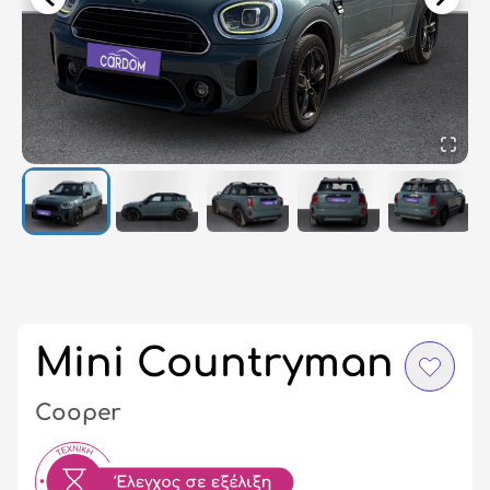
Σύ
/
Εγ
Mini Countryman
Cooper