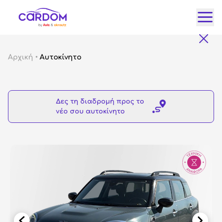
Κατ
Αρχική
•
Αυτοκίνητο
Αυτ
City
Δες τη διαδρομή προς το
Fam
νέο σου αυτοκίνητο
SUV
Lux
Gre