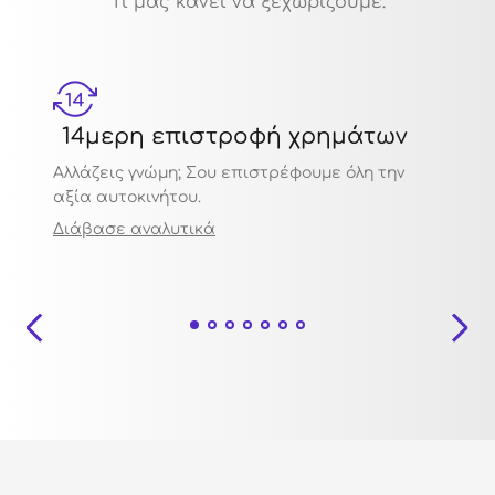
Τι μας κάνει να ξεχωρίζουμε:
14μερη επιστροφή χρημάτων
Μηχ
Αλλάζεις γνώμη; Σου επιστρέφουμε όλη την
Πιστο
αξία αυτοκινήτου.
ποιότ
Διάβασε αναλυτικά