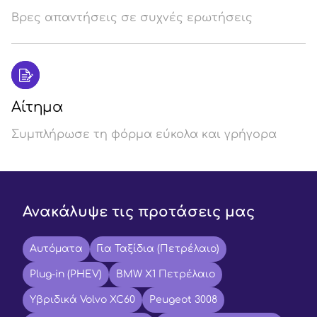
Βρες απαντήσεις σε συχνές ερωτήσεις
Αίτημα
Συμπλήρωσε τη φόρμα εύκολα και γρήγορα
Ανακάλυψε τις προτάσεις μας
Αυτόματα
Για Ταξίδια (Πετρέλαιο)
Plug-in (PHEV)
BMW X1 Πετρέλαιο
Υβριδικά Volvo XC60
Peugeot 3008