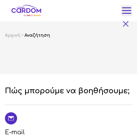
Κατ
Αρχική
•
Αναζήτηση
Αυτ
City
Fam
SUV
Lux
Gre
Πώς μπορούμε να βοηθήσουμε;
E-mail