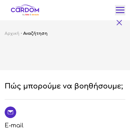
Κατ
Αρχική
•
Αναζήτηση
Αυτ
City
Fam
SUV
Lux
Gre
Πώς μπορούμε να βοηθήσουμε;
E-mail